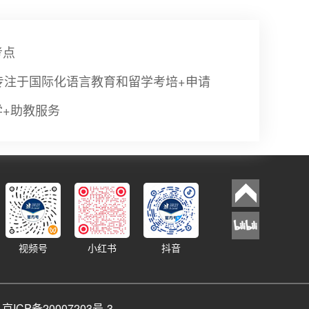
考点
专注于国际化语言教育和留学考培+申请
学+助教服务
视频号
小红书
抖音
d
京ICP备20007203号-3