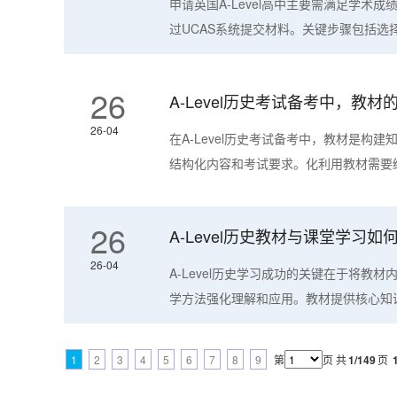
申请英国A-Level高中主要需满足学术
过UCAS系统提交材料。关键步骤包括选择
26
A-Level历史考试备考中，教
26-04
在A-Level历史考试备考中，教材是构
结构化内容和考试要求。化利用教材需要结
26
A-Level历史教材与课堂学习
26-04
A-Level历史学习成功的关键在于将教
学方法强化理解和应用。教材提供核心知识
1
2
3
4
5
6
7
8
9
第
页
共
1/149
页