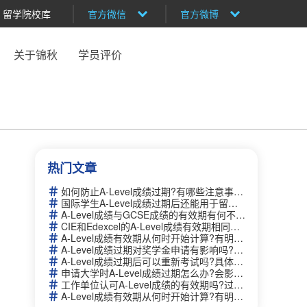
留学院校库
官方微信
官方微博
关于锦秋
学员评价
热门文章
如何防止A-Level成绩过期?有哪些注意事项和建议？
国际学生A-Level成绩过期后还能用于留学申请吗?如何补救？
A-Level成绩与GCSE成绩的有效期有何不同?哪个更持久？
CIE和Edexcel的A-Level成绩有效期相同吗?如何查询官方信息？
A-Level成绩有效期从何时开始计算?有明确的时间限制吗？
A-Level成绩过期对奖学金申请有影响吗?需要提供额外证明吗？
A-Level成绩过期后可以重新考试吗?具体流程是什么？
申请大学时A-Level成绩过期怎么办?会影响录取吗？
工作单位认可A-Level成绩的有效期吗?过期后需要重新认证吗？
A-Level成绩有效期从何时开始计算?有明确的时间限制吗？