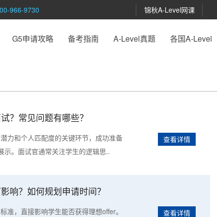
-966-9730
锦秋A-Level网课
G5申请攻略
备考指南
A-Level真题
各国A-Level
请面试？常见问题有哪些？
学术潜力和个人匹配度的关键环节，成功准备
查看详情
示。面试官通常关注学生的逻辑思..
有何影响？如何规划申请时间？
估标准，直接影响学生能否获得理想offer。
查看详情