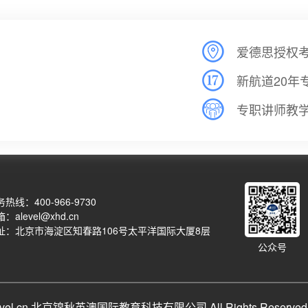
爱德思授权
新航道20年
专职讲师教
热线：400-966-9730
：alevel@xhd.cn
址：北京市海淀区知春路106号太平洋国际大厦8层
公众号
qalevel.cn 北京锦秋英澳国际教育科技有限公司 All Rights Reserve