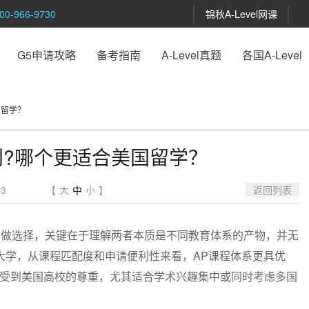
-966-9730
锦秋A-Level网课
G5申请攻略
备考指南
A-Level真题
各国A-Level
国留学？
么区别?哪个更适合美国留学？
3
【
大
中
小
】
返回列表
课程间做选择，关键在于理解两者本质是不同教育体系的产物，并无
大学，从课程匹配度和申请便利性来看，AP课程体系更具优
同样受到美国高校的尊重，尤其适合学术兴趣集中或同时考虑多国