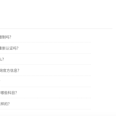
间限制吗？
要重新认证吗？
么？
何查询官方信息？
？
学习哪些科目？
怎样的？