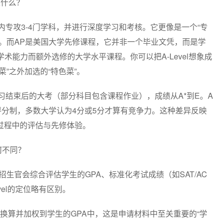
是什么？
年内专攻3-4门学科，并进行深度学习和考核。它更像是一个“专
。而AP是美国大学先修课程，它并非一个毕业文凭，而是学
术能力而额外选修的大学水平课程。你可以把A-Level想象成
菜”之外加选的“特色菜”。
学习结束后的大考（部分科目包含课程作业），成绩从A*到E。A
评分制，多数大学认为4分或5分才算有竞争力。这种差异反映
过程中的评估与先修体验。
何不同？
核机制，招生官会综合评估学生的GPA、标准化考试成绩（如SAT/AC
vel的定位略有区别。
换算并加权到学生的GPA中，这是申请材料中至关重要的“学