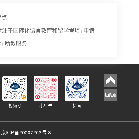
考点
专注于国际化语言教育和留学考培+申请
学+助教服务
视频号
小红书
抖音
d
京ICP备20007203号-3