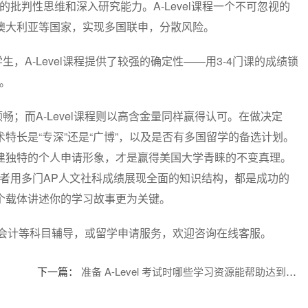
养的批判性思维和深入研究能力。A-Level课程一个不可忽视的
澳大利亚等国家，实现多国联申，分散风险。
A-Level课程提供了较强的确定性——用3-4门课的成绩锁
。
畅；而A-Level课程则以高含金量同样赢得认可。在做决定
特长是“专深”还是“广博”，以及是否有多国留学的备选计划。
建独特的个人申请形象，才是赢得美国大学青睐的不变真理。
，或者用多门AP人文社科成绩展现全面的知识结构，都是成功的
个载体讲述你的学习故事更为关键。
学、会计等科目辅导，或留学申请服务，欢迎咨询在线客服。
下一篇：
准备 A-Level 考试时哪些学习资源能帮助达到 AAB?在线课程有效吗？