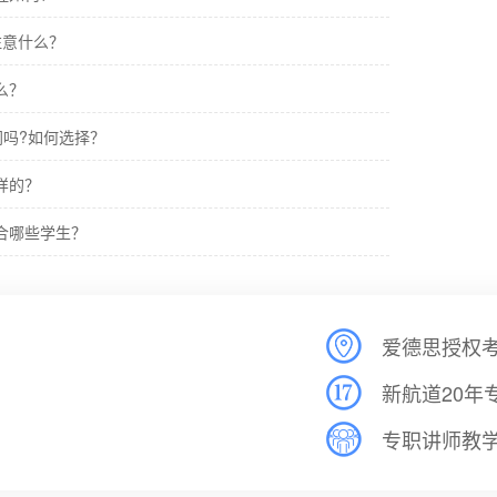
注意什么？
么？
相同吗?如何选择？
样的？
适合哪些学生？
爱德思授权
新航道20年
专职讲师教