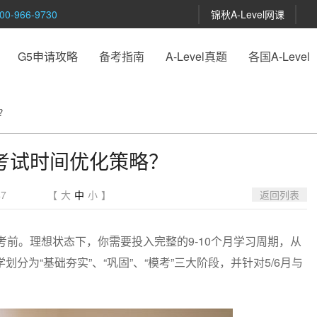
-966-9730
锦秋A-Level网课
G5申请攻略
备考指南
A-Level真题
各国A-Level
？
考试时间优化策略？
7
【
大
中
小
】
返回列表
考前。理想状态下，你需要投入完整的9-10个月学习周期，从
为“基础夯实”、“巩固”、“模考”三大阶段，并针对5/6月与