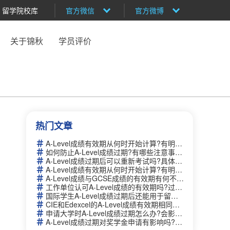
留学院校库
官方微信
官方微博
关于锦秋
学员评价
热门文章
A-Level成绩有效期从何时开始计算?有明确的时间限制吗？
如何防止A-Level成绩过期?有哪些注意事项和建议？
A-Level成绩过期后可以重新考试吗?具体流程是什么？
A-Level成绩有效期从何时开始计算?有明确的时间限制吗？
A-Level成绩与GCSE成绩的有效期有何不同?哪个更持久？
工作单位认可A-Level成绩的有效期吗?过期后需要重新认证吗？
国际学生A-Level成绩过期后还能用于留学申请吗?如何补救？
CIE和Edexcel的A-Level成绩有效期相同吗?如何查询官方信息？
申请大学时A-Level成绩过期怎么办?会影响录取吗？
A-Level成绩过期对奖学金申请有影响吗?需要提供额外证明吗？