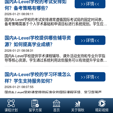
国内A-Level学校的考试安排如
>>详情<<
何？备考策略有哪些？
2026-01-21 08:09:11
国内A-Level学校的考试安排通常遵循国际考试局的固定时间表，
备考策略需基于个人学术基础和申请目标进行系统规划。学生应提
前了解考试节点，结合分阶段复习方法，避免临时抱佛脚，以提高
成绩和申请竞争力。
国内A-Level学校提供哪些辅导资
>>详情<<
源？如何提高学业成绩？
2026-01-21 08:08:31
国内A-Level学校提供学术课程辅导、课外活动支持和专业升学指
导等核心资源，学生通过系统利用这些服务可以有效提升学业表
现。关键在于结合个人学习习惯和学校资源，制定针对性计划，为
大学申请打下坚实基础。
国内A-Level学校的学习环境怎么
>>详情<<
样？学生支持服务如何？
2026-01-21 08:07:55
国内A-Level学校通常提供标准化的国际课程环境，学习氛围严
谨，注重学术能力培养。学生支持服务覆盖升学指导、课外活动和
心理辅导，但具体质量因学校资源和定位而异。选择时需结合个人
学术目标和适应需求，实地考察和升学记录是关键参考。
课程计划
留学方案
首页
关于锦秋
精彩视频
如何评估国内A-Level学校的质