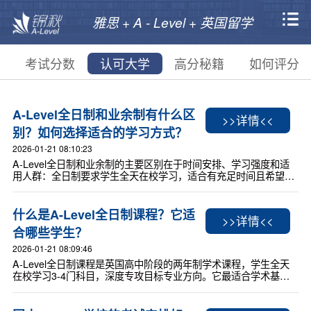
雅思 + A - Level + 英国留学
考试分数
认可大学
高分秘籍
如何评分
A-Level全日制和业余制有什么区
>>详情<<
别？如何选择适合的学习方式？
2026-01-21 08:10:23
A-Level全日制和业余制的主要区别在于时间安排、学习强度和适
用人群：全日制要求学生全天在校学习，适合有充足时间且希望系
统化备考的学生；业余制则允许灵活安排时间，适合需兼顾工作或
其他事务的学习者。选择时需综合评估个人学术基础、时间管理能
力和升学目标，避免盲目跟风。
什么是A-Level全日制课程？它适
>>详情<<
合哪些学生？
2026-01-21 08:09:46
A-Level全日制课程是英国高中阶段的两年制学术课程，学生全天
在校学习3-4门科目，深度专攻目标专业方向。它最适合学术基础
扎实、目标明确申请英国或英联邦国家顶尖大学的学生，尤其适合
希望通过科目自由组合凸显个人优势的申请者。