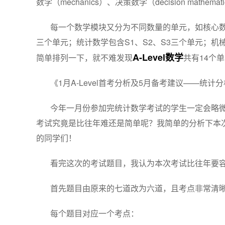
数学（mechanics）、决策数学（decision mathemat
每一个数学模块又分为不同数量的单元，如核心数学包
三个单元；统计数学包含S1、S2、S3三个单元；机
A-Level数学
简单排列一下，就不难发现
共有14个
《1月A-Level首考分析及5月备考建议——统计
今年一月份参加完统计数学考试的学生一定会略微
考试究竟是比往年难还是简单呢？我简单的分析下本
的同学们！
看完这次的考试题目，我认为本次考试比往年要
首先题目由原来的七道改为六道，且考点非常清
每个题目对应一个考点：