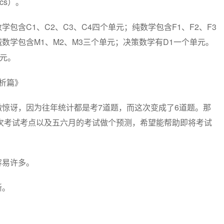
ics）。
含C1、C2、C3、C4四个单元；纯数学包含F1、F2、F3
械数学包含M1、M2、M3三个单元；决策数学有D1一个单元。
单元。
分析篇》
惊讶，因为往年统计都是考7道题，而这次变成了6道题。那
次考试考点以及五六月的考试做个预测，希望能帮助即将考试
容易许多。
晰。