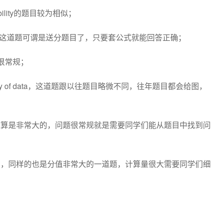
bility的题目较为相似；
iables，这道题可谓是送分题目了，只要套公式就能回答正确；
题也很常规；
ummary of data，这道题跟以往题目略微不同，往年题目都会给图，
n，这道题分值算是非常大的，问题很常规就是需要同学们能从题目中找到问
gression，同样的也是分值非常大的一道题，计算量很大需要同学们细