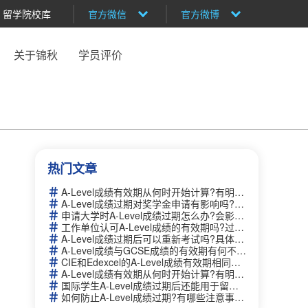
留学院校库
官方微信
官方微博
关于锦秋
学员评价
热门文章
A-Level成绩有效期从何时开始计算?有明确的时间限制吗？
A-Level成绩过期对奖学金申请有影响吗?需要提供额外证明吗？
申请大学时A-Level成绩过期怎么办?会影响录取吗？
工作单位认可A-Level成绩的有效期吗?过期后需要重新认证吗？
A-Level成绩过期后可以重新考试吗?具体流程是什么？
A-Level成绩与GCSE成绩的有效期有何不同?哪个更持久？
CIE和Edexcel的A-Level成绩有效期相同吗?如何查询官方信息？
A-Level成绩有效期从何时开始计算?有明确的时间限制吗？
国际学生A-Level成绩过期后还能用于留学申请吗?如何补救？
如何防止A-Level成绩过期?有哪些注意事项和建议？