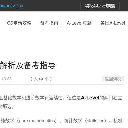
-966-9730
锦秋A-Level网课
G5申请攻略
备考指南
A-Level真题
各国A-Level
考题解析及备考指导
13:38
【
大
中
小
】
返回列表
A-Level
内容上基础数学和进阶数学有连续性，但这是
的两门独立
会都选。
（pure mathematics）、统计数学（statistics）、机械