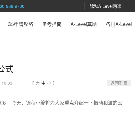
-966-9730
锦秋A-Level网课
G5申请攻略
备考指南
A-Level真题
各国A-Level
的公式
10:33
【
大
中
小
】
返回列表
容有很多，今天，锦秋小编将为大家重点介绍一下振动和波的公