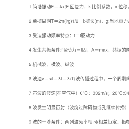
1.简谐振动F＝-kx{F:回复力，k:比例系数，x:
2.单摆周期T＝2π(l/g)1/2｛l:摆长(m)，g:当地
3.受迫振动频率特点：f＝f驱动力
4.发生共振条件:f驱动力＝f固，A＝max，共振
5.机械波、横波、纵波
6.波速v＝s/t＝λf＝λ/T{波传播过程中，一
7.声波的波速(在空气中）0℃：332m/s；20℃:344
8.波发生明显衍射（波绕过障碍物或孔继续传播
9.波的干涉条件：两列波频率相同(相差恒定、振