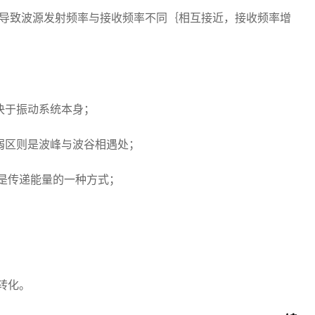
动，导致波源发射频率与接收频率不同｛相互接近，接收频率增
决于振动系统本身；
减弱区则是波峰与波谷相遇处；
,是传递能量的一种方式；
转化。