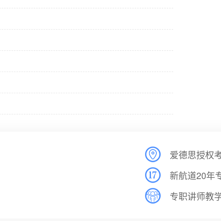
爱德思授权
新航道20年
专职讲师教