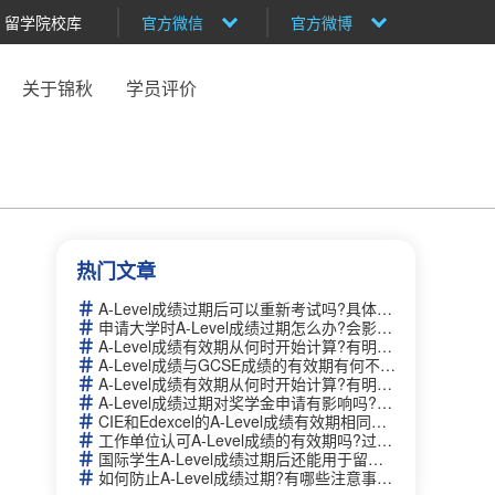
留学院校库
官方微信
官方微博
关于锦秋
学员评价
热门文章
A-Level成绩过期后可以重新考试吗?具体流程是什么？
申请大学时A-Level成绩过期怎么办?会影响录取吗？
A-Level成绩有效期从何时开始计算?有明确的时间限制吗？
A-Level成绩与GCSE成绩的有效期有何不同?哪个更持久？
A-Level成绩有效期从何时开始计算?有明确的时间限制吗？
A-Level成绩过期对奖学金申请有影响吗?需要提供额外证明吗？
CIE和Edexcel的A-Level成绩有效期相同吗?如何查询官方信息？
工作单位认可A-Level成绩的有效期吗?过期后需要重新认证吗？
国际学生A-Level成绩过期后还能用于留学申请吗?如何补救？
如何防止A-Level成绩过期?有哪些注意事项和建议？