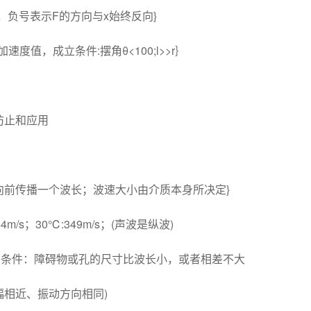
位移，负号表示F的方向与x始终反向}
重力加速度值，成立条件:摆角θ<100;l>>r｝
的防止和应用
个周期向前传播一个波长；波速大小由介质本身所决定}
m/s；30℃:349m/s；(声波是纵波)
）条件：障碍物或孔的尺寸比波长小，或者相差不大
幅相近、振动方向相同)