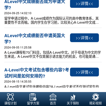
ALevel中文成绩能否成为申请大
>>详情<<
学?
2024-09-25 14:02:10
留学申请过程中，A-Level成绩作为国际认可的高中教育体系，其
重要性不言而喻。国内学生在学习前，比较关心A-Level中文成绩
能否申请大学，在中国大陆，A-Level成绩并不直接用于申请内陆
大学，但对于有意申请中国香港或海外大学的学生而言，A-Level
中文成绩是可以做为成绩申请的。
ALevel中文成绩能否申请英国大
>>详情<<
学?
2024-09-05 11:25:58
A-Level课程有70门科目，包括A-Level中文。对于母语为中文的学
生来说，A-Level中文不仅是展示语言能力的机会，也可能是通往
心仪大学的一把钥匙。然而，学生和家长可能会有疑问：A-Level
中文成绩真的能用于应该大学申请吗?跟新航道锦秋小编一起看看
A-Level中文在大学申请中的认可情况，并介绍几所接受A-Level中
A-Level中文考试包含哪些内容?考
>>详情<<
文成绩的英国大学。
试时间是如何安排的?
2024-08-15 14:35:55
A-Level中文考试包含哪些内容?A-Level中文考试不仅测试学生的
语言技能，还涉及对文化和文学的深入理解。考试通常分为四个部
分，包括阅读写作、作文、文本和散文，旨在全面评估学生的中文
能力。考试时间是如何安排的?A-Level考试时间由不同的考试局在
全球范围内统一组织，学生需要了解具体的考试时间和相关流程，
课程计划
留学方案
首页
关于锦秋
精彩视频
A-Level考中文对大学申请有帮助