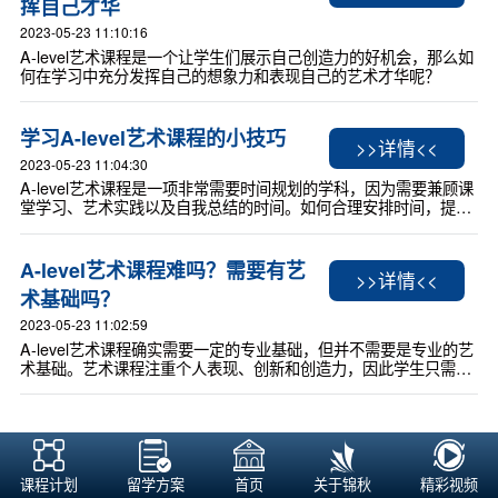
挥自己才华
2023-05-23 11:10:16
A-level艺术课程是一个让学生们展示自己创造力的好机会，那么如
何在学习中充分发挥自己的想象力和表现自己的艺术才华呢？
学习A-level艺术课程的小技巧
>>详情<<
2023-05-23 11:04:30
A-level艺术课程是一项非常需要时间规划的学科，因为需要兼顾课
堂学习、艺术实践以及自我总结的时间。如何合理安排时间，提高
学习效率，同时发挥自己的艺术潜力？以下是一些有用的技巧。
A-level艺术课程难吗？需要有艺
>>详情<<
术基础吗？
2023-05-23 11:02:59
A-level艺术课程确实需要一定的专业基础，但并不需要是专业的艺
术基础。艺术课程注重个人表现、创新和创造力，因此学生只需要
有基础的绘画、造型、设计等技能和艺术素养即可。此外，A-level
艺术还注重学生对艺术史和文化背景的理解和分析能力。因此，学
生要有兴趣和对艺术有探索和思考的热情，才能在课程中取得较好
A-level艺术课程详解：课程设
>>详情<<
的成绩。
置、考试形式等有哪些特点？
课程计划
留学方案
首页
关于锦秋
精彩视频
2023-05-23 11:00:56